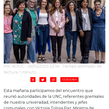
Cruz del Eje
Corredor de Ansenuza
La Carlota y zona
Laboulaye y sur
Bell Ville
Río Tercero
Despeñaderos
Por ADIUC • 26/10/2023 23:14 • Tiempo estimado de
lectura: 1 minuto
CÓRDOBA
Esta mañana participamos del encuentro que
reunió autoridades de la UNC, referentes gremiales
de nuestra universidad, intendentes y jefes
comunales, con Victoria Tolosa Paz, Ministra de