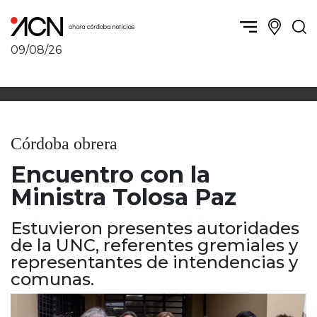
09/08/26
Política y Economía
Córdoba, la ciudad
Córdoba obrera
Sierras Chicas
Sociedad
Río Cuarto y zona
Córdoba obrera
Córdoba, la Docta
Villa María y zona
Ambiente y sustentabilidad
Encuentro con la
San Francisco y zona
Deportes
Traslasierra
Ministra Tolosa Paz
Córdoba diverse
Punilla / Carlos Paz
Córdoba independiente
Estuvieron presentes autoridades
Alta Gracia
Nacionales
de la UNC, referentes gremiales y
Marcos Juárez
Internacionales
representantes de intendencias y
Río Primero
comunas.
Humor
Valle de Calamuchita
Jesús María y norte