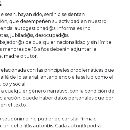
s
e sean, hayan sido, serán o se sientan
esión, que desempeñen su actividad en nuestro
encia, autogestionad@s, informales (no
istas, jubilad@s, desocupad@s.
abajador@s de cualquier nacionalidad y sin límite
Los menores de 18 años deberán adjuntar la
, madre o tutor.
 relacionada con las principales problemáticas que
allá de lo salarial, entendiendo a la salud como el
co y social.
a cualquier género narrativo, con la condición de
a aclaración, puede haber datos personales que por
en el texto.
jo seudónimo, no pudiendo constar firma o
icación del o l@s autor@s. Cada autor@ podrá