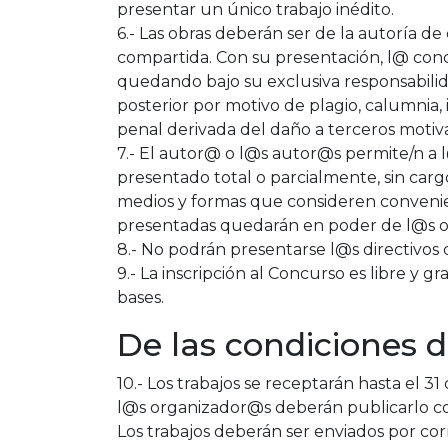
presentar un único trabajo inédito.
6.- Las obras deberán ser de la autoría d
compartida. Con su presentación, l@ concur
quedando bajo su exclusiva responsabili
posterior por motivo de plagio, calumnia, i
penal derivada del daño a terceros motiva
7.- El autor@ o l@s autor@s permite/n a 
presentado total o parcialmente, sin cargo
medios y formas que consideren convenien
presentadas quedarán en poder de l@s o
8.- No podrán presentarse l@s directivos 
9.- La inscripción al Concurso es libre y 
bases.
De las condiciones 
10.- Los trabajos se receptarán hasta el 3
l@s organizador@s deberán publicarlo con 
Los trabajos deberán ser enviados por cor