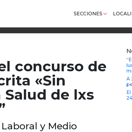
SECCIONES
LOCAL
N
“E
del concurso de
lu
ma
rita «Sin
A 
pe
 Salud de lxs
El
2
”
d Laboral y Medio