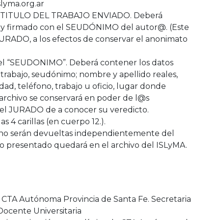
slyma.org.ar
el “TITULO DEL TRABAJO ENVIADO. Deberá
lo y firmado con el SEUDÓNIMO del autor@. (Este
 JURADO, a los efectos de conservar el anonimato
 el “SEUDONIMO”. Deberá contener los datos
 trabajo, seudónimo; nombre y apellido reales,
d, teléfono, trabajo u oficio, lugar donde
e archivo se conservará en poder de l@s
el JURADO de a conocer su veredicto.
 4 carillas (en cuerpo 12.).
o no serán devueltas independientemente del
jo presentado quedará en el archivo del ISLyMA.
e CTA Autónoma Provincia de Santa Fe. Secretaria
cente Universitaria