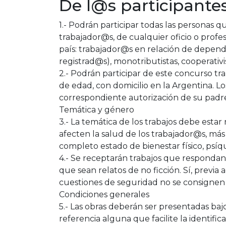
De l@s participante
1.- Podrán participar todas las personas qu
trabajador@s, de cualquier oficio o prof
país: trabajador@s en relación de depend
registrad@s), monotributistas, cooperativ
2.- Podrán participar de este concurso tr
de edad, con domicilio en la Argentina. 
correspondiente autorización de su padre
Temática y género
3.- La temática de los trabajos debe estar
afecten la salud de los trabajador@s, más 
completo estado de bienestar físico, psíqui
4.- Se receptarán trabajos que respondan 
que sean relatos de no ficción. Sí, previ
cuestiones de seguridad no se consignen 
Condiciones generales
5.- Las obras deberán ser presentadas ba
referencia alguna que facilite la identif