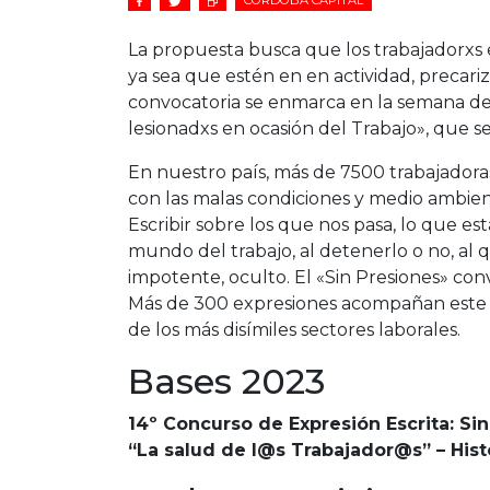
CÓRDOBA CAPITAL
La propuesta busca que los trabajadorxs e
ya sea que estén en en actividad, precarizad
convocatoria se enmarca en la semana de
lesionadxs en ocasión del Trabajo», que se
En nuestro país, más de 7500 trabajadora
con las malas condiciones y medio ambien
Escribir sobre los que nos pasa, lo que e
mundo del trabajo, al detenerlo o no, al q
impotente, oculto. El «Sin Presiones» con
Más de 300 expresiones acompañan este c
de los más disímiles sectores laborales.
Bases 2023
14º Concurso de Expresión Escrita: Si
“La salud de l@s Trabajador@s” – Hist