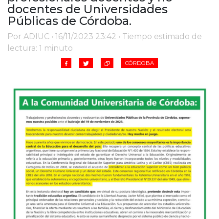
Cruz del Eje
docentes de Universidades
Corredor de Ansenuza
Públicas de Córdoba.
La Carlota y zona
Por ADIUC • 16/11/2023 23:42 • Tiempo estimado de
Laboulaye y sur
lectura: 1 minuto
Bell Ville
CÓRDOBA
Río Tercero
Despeñaderos