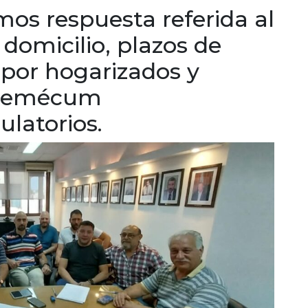
mos respuesta referida al
 domicilio, plazos de
 por hogarizados y
vademécum
latorios.