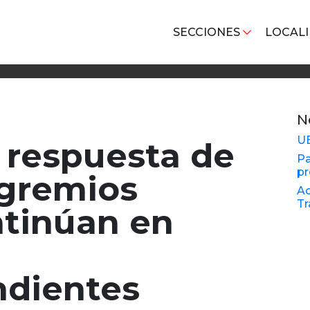
SECCIONES
LOCAL
N
U
a respuesta de
Pa
pr
 gremios
Ac
Tr
ntinúan en
ndientes