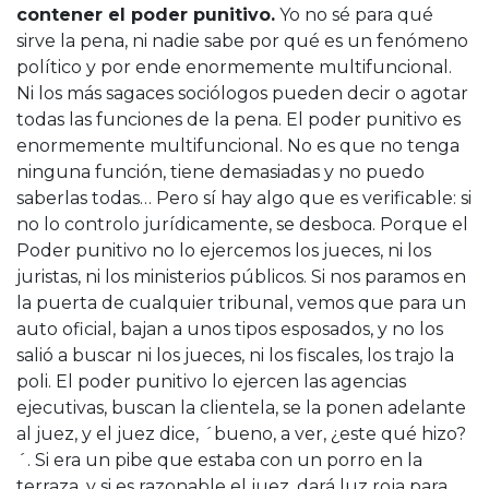
contener el poder punitivo.
Yo no sé para qué
sirve la pena, ni nadie sabe por qué es un fenómeno
político y por ende enormemente multifuncional.
Ni los más sagaces sociólogos pueden decir o agotar
todas las funciones de la pena. El poder punitivo es
enormemente multifuncional. No es que no tenga
ninguna función, tiene demasiadas y no puedo
saberlas todas… Pero sí hay algo que es verificable: si
no lo controlo jurídicamente, se desboca. Porque el
Poder punitivo no lo ejercemos los jueces, ni los
juristas, ni los ministerios públicos. Si nos paramos en
la puerta de cualquier tribunal, vemos que para un
auto oficial, bajan a unos tipos esposados, y no los
salió a buscar ni los jueces, ni los fiscales, los trajo la
poli. El poder punitivo lo ejercen las agencias
ejecutivas, buscan la clientela, se la ponen adelante
al juez, y el juez dice, ´bueno, a ver, ¿este qué hizo?
´. Si era un pibe que estaba con un porro en la
terraza, y si es razonable el juez, dará luz roja para