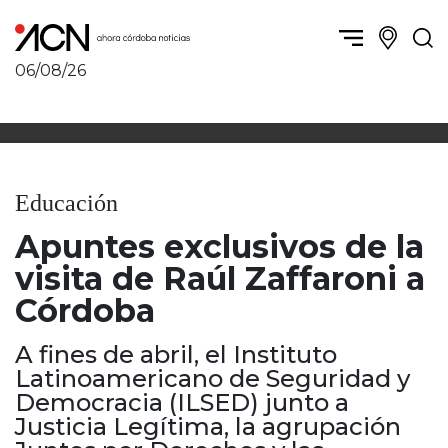
06/08/26
Política y Economía
Córdoba, la ciudad
Córdoba obrera
Sierras Chicas
Sociedad
Río Cuarto y zona
Educación
Córdoba, la Docta
Villa María y zona
Ambiente y sustentabilidad
Apuntes exclusivos de la
San Francisco y zona
Deportes
Traslasierra
visita de Raúl Zaffaroni a
Córdoba diverse
Punilla / Carlos Paz
Córdoba
Córdoba independiente
Alta Gracia
Nacionales
Marcos Juárez
A fines de abril, el Instituto
Internacionales
Río Primero
Latinoamericano de Seguridad y
Humor
Democracia (ILSED) junto a
Valle de Calamuchita
Justicia Legítima, la agrupación
Jesús María y norte