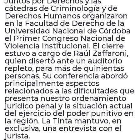
Juntos por Derechos y las
Cruz del Eje
cátedras de Criminología y de
Corredor de Ansenuza
Derechos Humanos organizaron
La Carlota y zona
en la Facultad de Derecho de la
Laboulaye y sur
Universidad Nacional de Córdoba
Bell Ville
el Primer Congreso Nacional de
Violencia Institucional. El cierre
Río Tercero
estuvo a cargo de Raúl Zaffaroni,
Despeñaderos
quien disertó ante un auditorio
repleto, para más de quinientas
personas. Su conferencia abordó
principalmente aspectos
relacionados a las dificultades que
presenta nuestro ordenamiento
jurídico penal y la situación actual
del ejercicio del poder punitivo en
la región. La Tinta mantuvo, en
exclusiva, una entrevista con el
jurista.