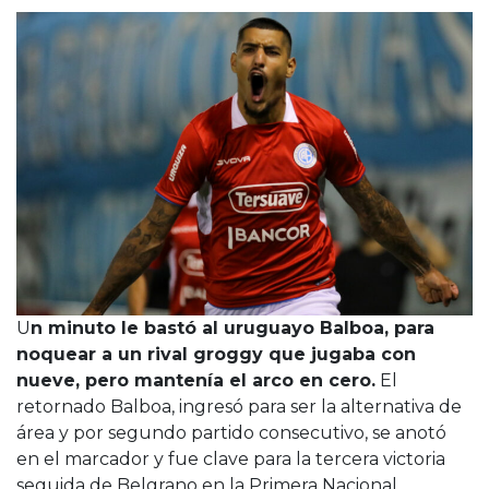
Cruz del Eje
Corredor de Ansenuza
La Carlota y zona
Laboulaye y sur
Bell Ville
Río Tercero
Despeñaderos
U
n minuto le bastó al uruguayo Balboa, para
noquear a un rival groggy que jugaba con
nueve, pero mantenía el arco en cero.
El
retornado Balboa, ingresó para ser la alternativa de
área y por segundo partido consecutivo, se anotó
en el marcador y fue clave para la tercera victoria
seguida de Belgrano en la Primera Nacional.