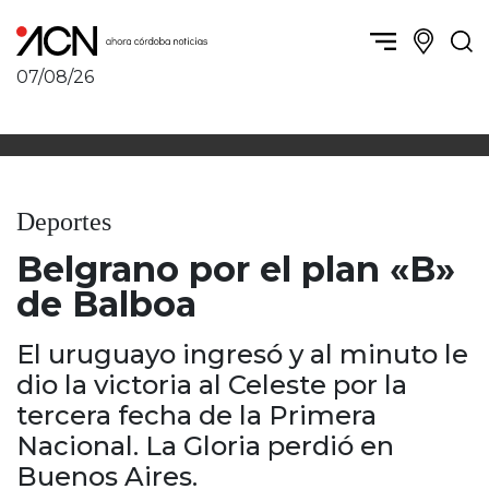
07/08/26
Política y Economía
Córdoba, la ciudad
Córdoba obrera
Sierras Chicas
Sociedad
Río Cuarto y zona
Deportes
Córdoba, la Docta
Villa María y zona
Ambiente y sustentabilidad
Belgrano por el plan «B»
San Francisco y zona
Deportes
Traslasierra
de Balboa
Córdoba diverse
Punilla / Carlos Paz
Córdoba independiente
Alta Gracia
El uruguayo ingresó y al minuto le
Nacionales
Marcos Juárez
dio la victoria al Celeste por la
Internacionales
Río Primero
tercera fecha de la Primera
Humor
Valle de Calamuchita
Nacional. La Gloria perdió en
Jesús María y norte
Buenos Aires.