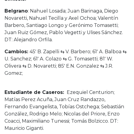
Belgrano
: Nahuel Losada; Juan Barinaga, Diego
Novaretti, Nahuel Tecilla y Axel Ochoa; Valentín
Barbero, Santiago Longo y Gerónimo Tomasetti;
Juan Ruiz Gómez, Pablo Vegetti y Ulises Sánchez.
DT: Alejandro Orfila.
Cambios:
45′ B. Zapelli ⇆ V. Barbero; 61′ A. Balboa ⇆
U. Sanchez; 61′ A. Colazo ⇆ G. Tomasetti; 81′ W.
Olivera ⇆ D. Novaretti; 85′ E.N. Gonzalez ⇆ J.R.
Gomez;
Estudiante de Caseros:
Ezequiel Centurion;
Matías Perez Acuña, Juan Cruz Randazzo,
Fernando Evangelista, Tobías Ostchega; Sebastián
González, Rodrigo Melo; Nicolas del Priore, Enzo
Coacci, Maximiliano Tunessi; Tomás Bolzicco. DT:
Mauricio Giganti.