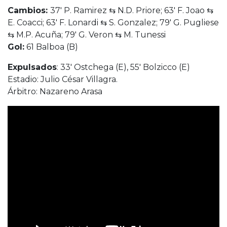
Cambios:
37′ P. Ramirez ⇆ N.D. Priore; 63′ F. Joao ⇆
E. Coacci; 63′ F. Lonardi ⇆ S. Gonzalez; 79′ G. Pugliese
⇆ M.P. Acuña; 79′ G. Veron ⇆ M. Tunessi
Gol:
61 Balboa (B)
Expulsados
: 33′ Ostchega (E), 55′ Bolzicco (E)
Estadio: Julio César Villagra.
Árbitro: Nazareno Arasa