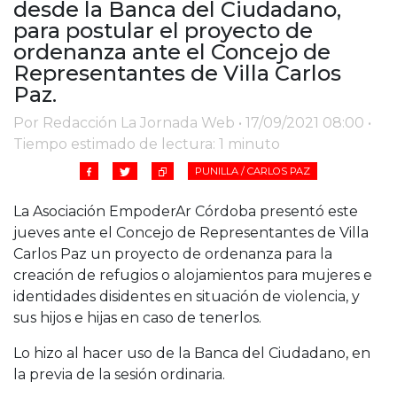
desde la Banca del Ciudadano,
Cruz del Eje
para postular el proyecto de
Corredor de Ansenuza
ordenanza ante el Concejo de
La Carlota y zona
Representantes de Villa Carlos
Laboulaye y sur
Paz.
Bell Ville
Por Redacción La Jornada Web • 17/09/2021 08:00 •
Río Tercero
Tiempo estimado de lectura: 1 minuto
Despeñaderos
PUNILLA / CARLOS PAZ
La Asociación EmpoderAr Córdoba presentó este
jueves ante el Concejo de Representantes de Villa
Carlos Paz un proyecto de ordenanza para la
creación de refugios o alojamientos para mujeres e
identidades disidentes en situación de violencia, y
sus hijos e hijas en caso de tenerlos.
Lo hizo al hacer uso de la Banca del Ciudadano, en
la previa de la sesión ordinaria.