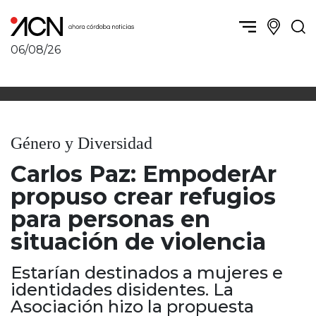
06/08/26
Política y Economía
Córdoba, la ciudad
Córdoba obrera
Sierras Chicas
Sociedad
Río Cuarto y zona
Género y Diversidad
Córdoba, la Docta
Villa María y zona
Ambiente y sustentabilidad
Carlos Paz: EmpoderAr
San Francisco y zona
Deportes
Traslasierra
propuso crear refugios
Córdoba diverse
Punilla / Carlos Paz
para personas en
Córdoba independiente
Alta Gracia
situación de violencia
Nacionales
Marcos Juárez
Internacionales
Río Primero
Estarían destinados a mujeres e
Humor
Valle de Calamuchita
identidades disidentes. La
Jesús María y norte
Asociación hizo la propuesta