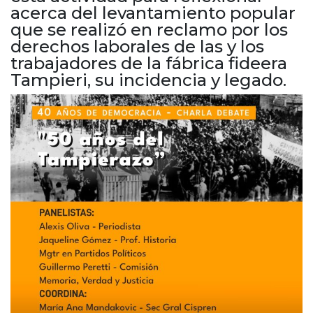
Cruz del Eje
acerca del levantamiento popular
Corredor de Ansenuza
que se realizó en reclamo por los
La Carlota y zona
derechos laborales de las y los
trabajadores de la fábrica fideera
Laboulaye y sur
Tampieri, su incidencia y legado.
Bell Ville
Río Tercero
Despeñaderos