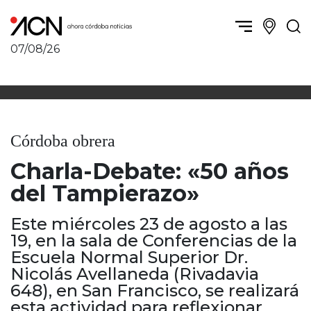
07/08/26
Política y Economía
Córdoba, la ciudad
Córdoba obrera
Sierras Chicas
Sociedad
Río Cuarto y zona
Córdoba obrera
Córdoba, la Docta
Villa María y zona
Ambiente y sustentabilidad
Charla-Debate: «50 años
San Francisco y zona
Deportes
Traslasierra
del Tampierazo»
Córdoba diverse
Punilla / Carlos Paz
Córdoba independiente
Este miércoles 23 de agosto a las
Alta Gracia
Nacionales
19, en la sala de Conferencias de la
Marcos Juárez
Internacionales
Escuela Normal Superior Dr.
Río Primero
Nicolás Avellaneda (Rivadavia
Humor
Valle de Calamuchita
648), en San Francisco, se realizará
Jesús María y norte
esta actividad para reflexionar