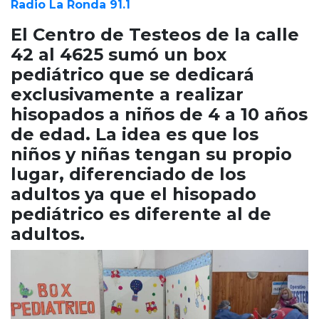
Cruz del Eje
Radio La Ronda 91.1
Corredor de Ansenuza
El Centro de Testeos de la calle
La Carlota y zona
42 al 4625 sumó un box
Laboulaye y sur
pediátrico que se dedicará
Bell Ville
exclusivamente a realizar
Río Tercero
hisopados a niños de 4 a 10 años
Despeñaderos
de edad. La idea es que los
niños y niñas tengan su propio
lugar, diferenciado de los
adultos ya que el hisopado
pediátrico es diferente al de
adultos.