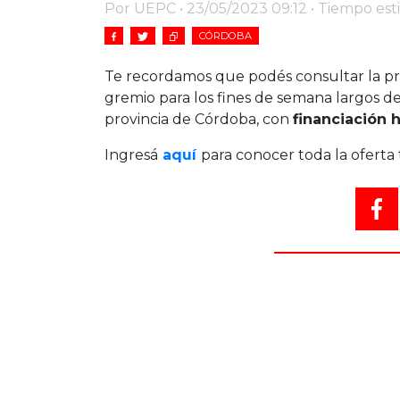
Por UEPC • 23/05/2023 09:12 • Tiempo est
CÓRDOBA
Te recordamos que podés consultar la p
gremio para los fines de semana largos d
provincia de Córdoba, con
financiación h
Ingresá
aquí
para conocer toda la oferta 