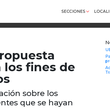
SECCIONES
LOCAL
N
U
propuesta
Pa
pr
 los fines de
Ac
Tr
os
ción sobre los
entes que se hayan