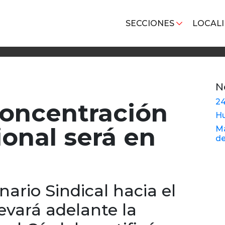
SECCIONES
LOCAL
N
24
concentración
Hu
ional será en
Ma
de
nario Sindical hacia el
evará adelante la