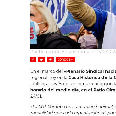
Por Redacción Enfant Terrible • 17/01/202
CÓRDOBA
En el marco del
«Plenario Sindical haci
regional hoy en la
Casa Histórica de la
ratificó, a través de un comunicado, que 
horario del medio día, en el Patio Ol
24/01.
«La CGT Córdoba en su reunión habitual, res
modalidad que cada organización disponga