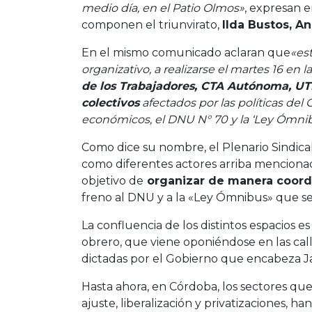
medio día, en el Patio Olmos»
, expresan 
componen el triunvirato,
Ilda Bustos, An
En el mismo comunicado aclaran que
«es
organizativo, a realizarse el martes 16 en l
de los Trabajadores, CTA Autónoma, UTE
colectivos
afectados por las políticas de
económicos, el DNU N° 70 y la ‘Ley Ómni
Como dice su nombre, el Plenario Sindical 
como diferentes actores arriba mencionad
objetivo de
organizar de manera coord
freno al DNU y a la «Ley Ómnibus» que s
La confluencia de los distintos espacios 
obrero, que viene oponiéndose en las call
dictadas por el Gobierno que encabeza Jav
Hasta ahora, en Córdoba, los sectores qu
ajuste, liberalización y privatizaciones, ha