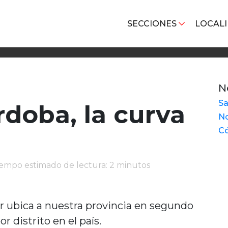
SECCIONES
LOCAL
N
Sa
doba, la curva
No
Có
iempo estimado de lectura: 2 minutos
r ubica a nuestra provincia en segundo
r distrito en el país.