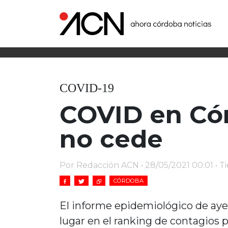
COVID-19
COVID en Cór
no cede
Por Redacción ACN • 28/05/2021 00:01 • T
CÓRDOBA
El informe epidemiológico de aye
lugar en el ranking de contagios po