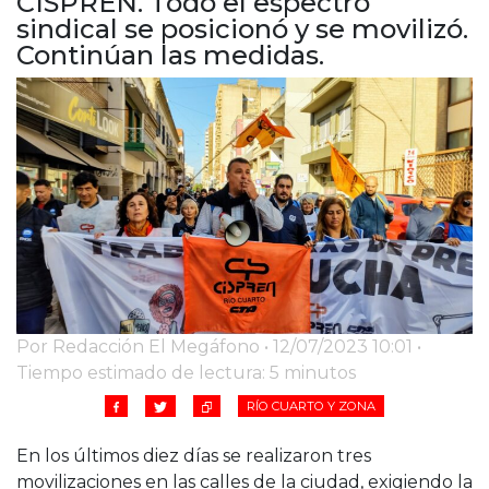
CISPREN. Todo el espectro
Cruz del Eje
sindical se posicionó y se movilizó.
Corredor de Ansenuza
Continúan las medidas.
La Carlota y zona
Laboulaye y sur
Bell Ville
Río Tercero
Despeñaderos
Por Redacción El Megáfono • 12/07/2023 10:01 •
Tiempo estimado de lectura: 5 minutos
RÍO CUARTO Y ZONA
En los últimos diez días se realizaron tres
movilizaciones en las calles de la ciudad, exigiendo la