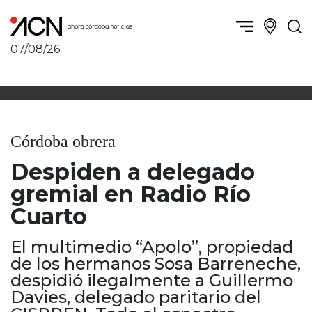
07/08/26
Política y Economía
Córdoba, la ciudad
Córdoba obrera
Sierras Chicas
Sociedad
Río Cuarto y zona
Córdoba obrera
Córdoba, la Docta
Villa María y zona
Ambiente y sustentabilidad
Despiden a delegado
San Francisco y zona
Deportes
Traslasierra
gremial en Radio Río
Córdoba diverse
Punilla / Carlos Paz
Cuarto
Córdoba independiente
Alta Gracia
Nacionales
Marcos Juárez
El multimedio “Apolo”, propiedad
Internacionales
Río Primero
de los hermanos Sosa Barreneche,
Humor
despidió ilegalmente a Guillermo
Valle de Calamuchita
Davies, delegado paritario del
Jesús María y norte