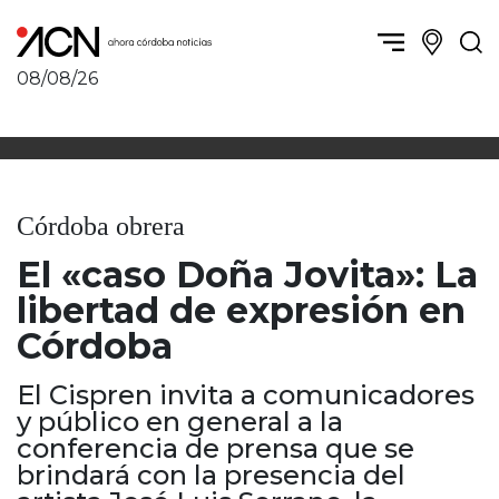
08/08/26
Política y Economía
Córdoba, la ciudad
Córdoba obrera
Sierras Chicas
Sociedad
Río Cuarto y zona
Córdoba obrera
Córdoba, la Docta
Villa María y zona
Ambiente y sustentabilidad
El «caso Doña Jovita»: La
San Francisco y zona
Deportes
Traslasierra
libertad de expresión en
Córdoba diverse
Punilla / Carlos Paz
Córdoba
Córdoba independiente
Alta Gracia
Nacionales
Marcos Juárez
El Cispren invita a comunicadores
Internacionales
Río Primero
y público en general a la
Humor
conferencia de prensa que se
Valle de Calamuchita
brindará con la presencia del
Jesús María y norte