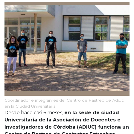
Cruz del Eje
Corredor de Ansenuza
La Carlota y zona
Laboulaye y sur
Bell Ville
Río Tercero
Despeñaderos
Coordinador e integranres del Centro de Rastreo de Adiuc
en la Ciudad Universitaria.
Desde hace casi 6 meses,
en la sede de ciudad
Universitaria de la Asociación de Docentes e
Investigadores de Córdoba (ADIUC) funciona un