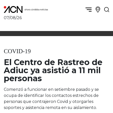
07/08/26
Política y Economía
Córdoba, la ciudad
Córdoba obrera
Sierras Chicas
Sociedad
Río Cuarto y zona
COVID-19
Córdoba, la Docta
Villa María y zona
Ambiente y sustentabilidad
El Centro de Rastreo de
San Francisco y zona
Deportes
Traslasierra
Adiuc ya asistió a 11 mil
Córdoba diverse
Punilla / Carlos Paz
personas
Córdoba independiente
Alta Gracia
Nacionales
Marcos Juárez
Comenzó a funcionar en setiembre pasado y se
Internacionales
Río Primero
ocupa de identificar los contactos estrechos de
Humor
Valle de Calamuchita
personas que contrajeron Covid y otorgarles
soportes y asistencia remota en su aislamiento.
Jesús María y norte