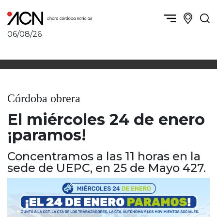
06/08/26
Política y Economía
Córdoba, la ciudad
Córdoba obrera
Sierras Chicas
Sociedad
Río Cuarto y zona
Córdoba obrera
Córdoba, la Docta
Villa María y zona
Ambiente y sustentabilidad
El miércoles 24 de enero
San Francisco y zona
Deportes
Traslasierra
¡paramos!
Córdoba diverse
Punilla / Carlos Paz
Córdoba independiente
Concentramos a las 11 horas en la
Alta Gracia
Nacionales
sede de UEPC, en 25 de Mayo 427.
Marcos Juárez
Internacionales
Río Primero
Humor
Valle de Calamuchita
Jesús María y norte