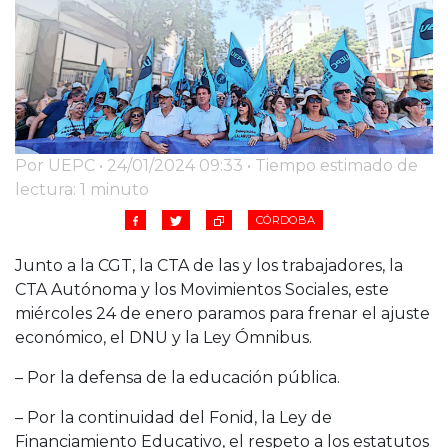
Cruz del Eje
Corredor de Ansenuza
La Carlota y zona
Laboulaye y sur
Bell Ville
Río Tercero
Por UEPC • 24/01/2024 09:33 • Tiempo estimado de
Despeñaderos
lectura: 1 minuto
CÓRDOBA
Junto a la CGT, la CTA de las y los trabajadores, la
CTA Autónoma y los Movimientos Sociales, este
miércoles 24 de enero paramos para frenar el ajuste
económico, el DNU y la Ley Ómnibus.
– Por la defensa de la educación pública.
– Por la continuidad del Fonid, la Ley de
Financiamiento Educativo, el respeto a los estatutos