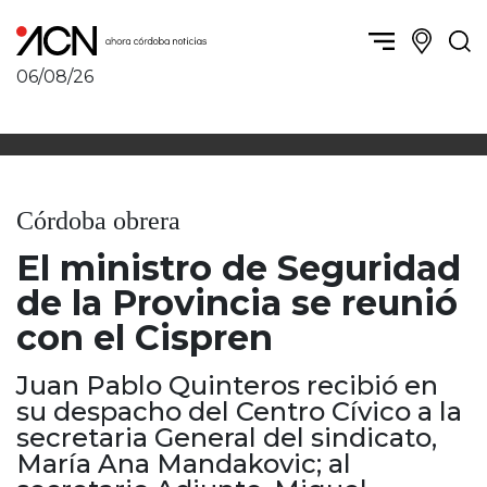
06/08/26
Política y Economía
Córdoba, la ciudad
Córdoba obrera
Sierras Chicas
Sociedad
Río Cuarto y zona
Córdoba obrera
Córdoba, la Docta
Villa María y zona
Ambiente y sustentabilidad
El ministro de Seguridad
San Francisco y zona
Deportes
Traslasierra
de la Provincia se reunió
Córdoba diverse
Punilla / Carlos Paz
con el Cispren
Córdoba independiente
Alta Gracia
Nacionales
Marcos Juárez
Juan Pablo Quinteros recibió en
Internacionales
Río Primero
su despacho del Centro Cívico a la
Humor
secretaria General del sindicato,
Valle de Calamuchita
María Ana Mandakovic; al
Jesús María y norte