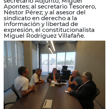
secretario Adjunto, Miguel
Cruz del Eje
Apontes; al secretario Tesorero,
Corredor de Ansenuza
Néstor Pérez; y al asesor del
La Carlota y zona
sindicato en derecho a la
Laboulaye y sur
información y libertad de
Bell Ville
expresión, el constitucionalista
Miguel Rodríguez Villafañe.
Río Tercero
Despeñaderos