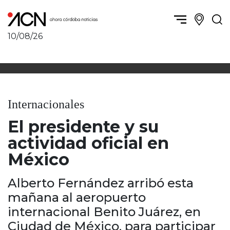
10/08/26
Política y Economía
Córdoba, la ciudad
Córdoba obrera
Sierras Chicas
Sociedad
Río Cuarto y zona
Internacionales
Córdoba, la Docta
Villa María y zona
Ambiente y sustentabilidad
El presidente y su
San Francisco y zona
Deportes
Traslasierra
actividad oficial en
Córdoba diverse
Punilla / Carlos Paz
México
Córdoba independiente
Alta Gracia
Nacionales
Marcos Juárez
Alberto Fernández arribó esta
Internacionales
Río Primero
mañana al aeropuerto
Humor
Valle de Calamuchita
internacional Benito Juárez, en
Jesús María y norte
Ciudad de México, para participar