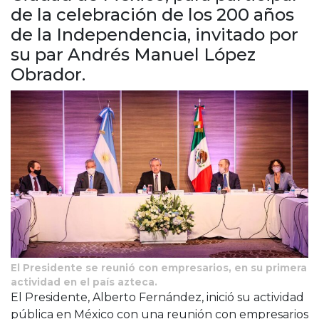
Cruz del Eje
de la celebración de los 200 años
Corredor de Ansenuza
de la Independencia, invitado por
La Carlota y zona
su par Andrés Manuel López
Laboulaye y sur
Obrador.
Bell Ville
Río Tercero
Despeñaderos
El Presidente se reunió con empresarios, en su primera
actividad en el país azteca.
El Presidente, Alberto Fernández, inició su actividad
pública en México con una reunión con empresarios