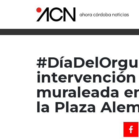
#DíaDelOrgu
intervención 
muraleada en
la Plaza Ale