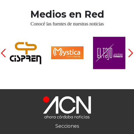
Cruz del Eje
Corredor de Ansenuza
Medios en Red
La Carlota y zona
Conocé las fuentes de nuestras noticias
Laboulaye y sur
Bell Ville
Río Tercero
Despeñaderos
Secciones