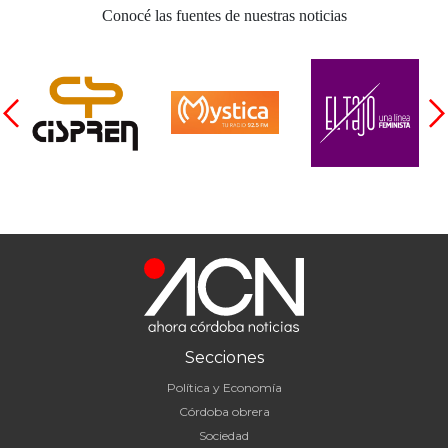
Cruz del Eje
Conocé las fuentes de nuestras noticias
Corredor de Ansenuza
La Carlota y zona
Laboulaye y sur
Bell Ville
Río Tercero
Despeñaderos
Secciones
Política y Economía
Córdoba obrera
Sociedad