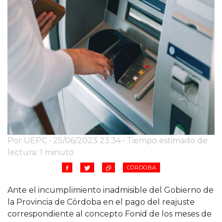
Cruz del Eje
Corredor de Ansenuza
La Carlota y zona
Laboulaye y sur
Bell Ville
Río Tercero
Despeñaderos
Por UEPC • 25/06/2023 23:34 • Tiempo estimado de
lectura: 1 minuto
CÓRDOBA
Ante el incumplimiento inadmisible del Gobierno de
la Provincia de Córdoba en el pago del reajuste
correspondiente al concepto Fonid de los meses de