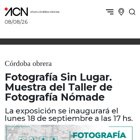
08/08/26
Política y Economía
Córdoba, la ciudad
Córdoba obrera
Sierras Chicas
Sociedad
Río Cuarto y zona
Córdoba obrera
Córdoba, la Docta
Villa María y zona
Ambiente y sustentabilidad
Fotografía Sin Lugar.
San Francisco y zona
Deportes
Traslasierra
Muestra del Taller de
Córdoba diverse
Punilla / Carlos Paz
Fotografía Nómade
Córdoba independiente
Alta Gracia
Nacionales
Marcos Juárez
La exposición se inaugurará el
Internacionales
Río Primero
lunes 18 de septiembre a las 17 hs.
Humor
Valle de Calamuchita
Jesús María y norte