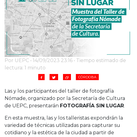
Cruz del Eje
Corredor de Ansenuza
La Carlota y zona
Laboulaye y sur
Bell Ville
Río Tercero
Despeñaderos
Por UEPC • 14/09/2023 23:16 • Tiempo estimado de
lectura: 1 minuto
CÓRDOBA
Las y los participantes del taller de fotografía
Nómade, organizado por la Secretaría de Cultura
de UEPC, presentarán
FOTOGRAFÍA SIN LUGAR
.
En esta muestra, las y los talleristas expondrán la
variedad de técnicas utilizadas para capturar su
cotidiano y la estética de la ciudad a partir de