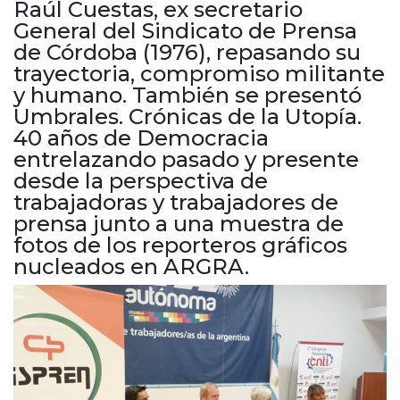
Raúl Cuestas, ex secretario
Cruz del Eje
General del Sindicato de Prensa
Corredor de Ansenuza
de Córdoba (1976), repasando su
La Carlota y zona
trayectoria, compromiso militante
Laboulaye y sur
y humano. También se presentó
Bell Ville
Umbrales. Crónicas de la Utopía.
Río Tercero
40 años de Democracia
Despeñaderos
entrelazando pasado y presente
desde la perspectiva de
trabajadoras y trabajadores de
prensa junto a una muestra de
fotos de los reporteros gráficos
nucleados en ARGRA.