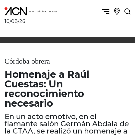
10/08/26
Política y Economía
Córdoba, la ciudad
Córdoba obrera
Sierras Chicas
Sociedad
Río Cuarto y zona
Córdoba obrera
Córdoba, la Docta
Villa María y zona
Ambiente y sustentabilidad
Homenaje a Raúl
San Francisco y zona
Deportes
Traslasierra
Cuestas: Un
Córdoba diverse
Punilla / Carlos Paz
reconocimiento
Córdoba independiente
Alta Gracia
necesario
Nacionales
Marcos Juárez
Internacionales
Río Primero
En un acto emotivo, en el
Humor
Valle de Calamuchita
flamante salón Germán Abdala de
Jesús María y norte
la CTAA, se realizó un homenaje a