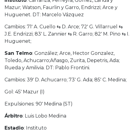
Instituto
: Carranza; Ferreyra, Gómez, Landa y
Mazur; Watson, Faurlin y Garro, Endrizzi; Arce y
Huguenet. DT: Marcelo Vázquez
Cambios: 71′ A. Cuello ⇆ D. Arce; 72′ G. Villarruel ⇆
J.E. Endrizzi; 83′ L. Zannier ⇆ R. Garro; 82′ M. Pino ⇆ I.
Huguenet;
San Telmo
: González; Arce, Hector Gonzalez,
Toledo, Achucarro;Añasgo, Zurita, Depetris, Ada;
Rueda y Amilivia. DT: Pablo Frontini.
Cambios: 39′ D. Achucarro; 73′ G. Ada; 85′ C. Medina;
Gol: 45′ Mazur (I)
Expulsiones: 90′ Medina (ST)
Árbitro
: Luis Lobo Medina
Estadio
: Instituto