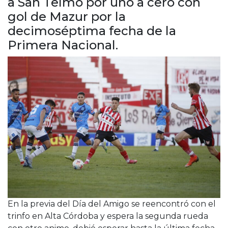
a San Telmo por uno a cero con
Cruz del Eje
gol de Mazur por la
Corredor de Ansenuza
decimoséptima fecha de la
La Carlota y zona
Primera Nacional.
Laboulaye y sur
Bell Ville
Río Tercero
Despeñaderos
En la previa del Día del Amigo se reencontró con el
trinfo en Alta Córdoba y espera la segunda rueda