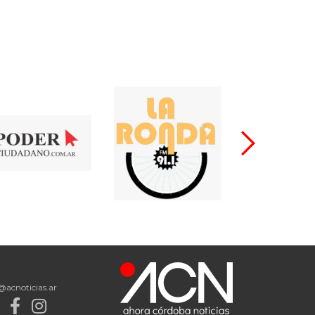
@acnoticias.ar