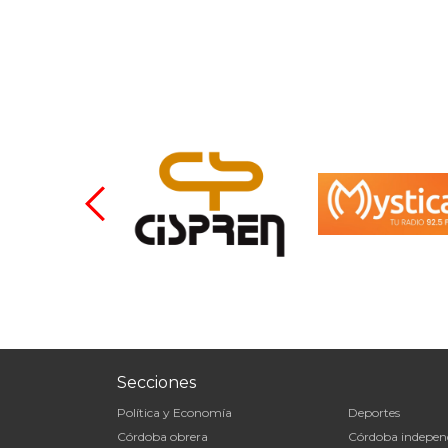
Secciones
Política y Economía
Deportes
Córdoba obrera
Córdoba indepen