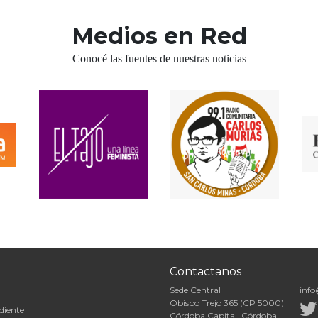
Medios en Red
Conocé las fuentes de nuestras noticias
Contactanos
Sede Central
info
Obispo Trejo 365 (CP 5000)
diente
Córdoba Capital, Córdoba,