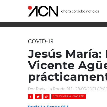
COVID-19
Jesús María:
Vicente Agü
prácticament
Por Radio La Ronda 91.1 • 29/05/2021 08:0
JESÚS MARÍA Y NORTE