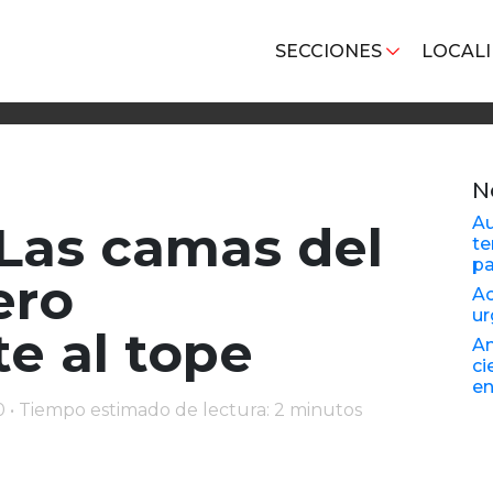
SECCIONES
LOCAL
N
Au
 Las camas del
te
pa
ero
Ac
ur
e al tope
An
ci
en
0 • Tiempo estimado de lectura: 2 minutos