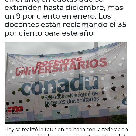
Cruz del Eje
extienden hasta diciembre, más
Corredor de Ansenuza
un 9 por ciento en enero. Los
La Carlota y zona
docentes están reclamando el 35
Laboulaye y sur
por ciento para este año.
Bell Ville
Río Tercero
Despeñaderos
Hoy se realizó la reunión paritaria con la federación