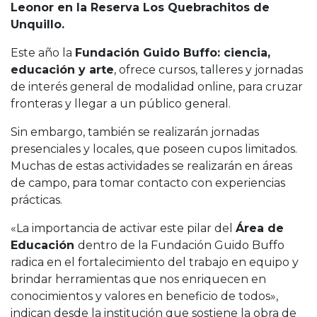
Cruz del Eje
Leonor en la Reserva Los Quebrachitos de
Corredor de Ansenuza
Unquillo.
La Carlota y zona
Este año la
Fundación Guido Buffo: ciencia,
Laboulaye y sur
educación y arte
, ofrece cursos, talleres y jornadas
Bell Ville
de interés general de modalidad online, para cruzar
Río Tercero
fronteras y llegar a un público general.
Despeñaderos
Sin embargo, también se realizarán jornadas
presenciales y locales, que poseen cupos limitados.
Muchas de estas actividades se realizarán en áreas
de campo, para tomar contacto con experiencias
prácticas.
«La importancia de activar este pilar del
Área de
Educación
dentro de la Fundación Guido Buffo
radica en el fortalecimiento del trabajo en equipo y
brindar herramientas que nos enriquecen en
conocimientos y valores en beneficio de todos»,
indican desde la institución que sostiene la obra de