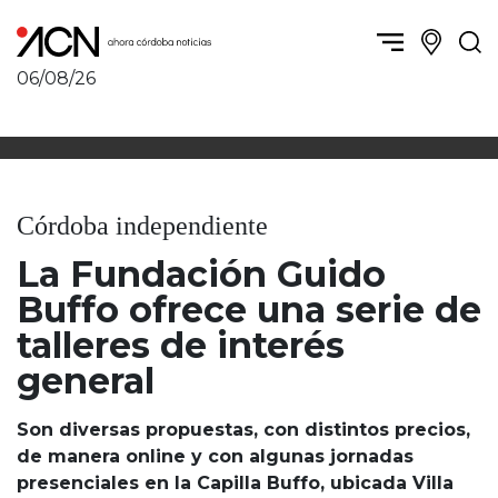
06/08/26
Política y Economía
Córdoba, la ciudad
Córdoba obrera
Sierras Chicas
Sociedad
Río Cuarto y zona
Córdoba independiente
Córdoba, la Docta
Villa María y zona
Ambiente y sustentabilidad
La Fundación Guido
San Francisco y zona
Deportes
Traslasierra
Buffo ofrece una serie de
Córdoba diverse
Punilla / Carlos Paz
talleres de interés
Córdoba independiente
Alta Gracia
general
Nacionales
Marcos Juárez
Internacionales
Río Primero
Son diversas propuestas, con distintos precios,
Humor
Valle de Calamuchita
de manera online y con algunas jornadas
Jesús María y norte
presenciales en la Capilla Buffo, ubicada Villa