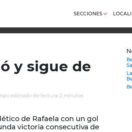
SECCIONES
LOCAL
N
Be
nó y sigue de
Sa
La
Be
Be
empo estimado de lectura: 2 minutos
lético de Rafaela con un gol
nda victoria consecutiva de