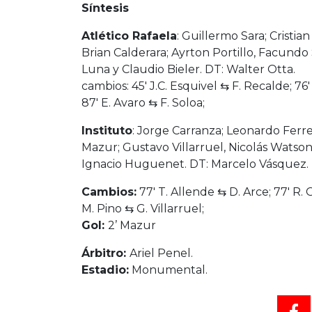
Síntesis
Atlético Rafaela
: Guillermo Sara; Cristi
Brian Calderara; Ayrton Portillo, Facund
Luna y Claudio Bieler. DT: Walter Otta.
cambios: 45′ J.C. Esquivel ⇆ F. Recalde; 76
87′ E. Avaro ⇆ F. Soloa;
Instituto
: Jorge Carranza; Leonardo Ferr
Mazur; Gustavo Villarruel, Nicolás Watson,
Ignacio Huguenet. DT: Marcelo Vásquez.
Cambios:
77′ T. Allende ⇆ D. Arce; 77′ R. G
M. Pino ⇆ G. Villarruel;
Gol:
2’ Mazur
Árbitro:
Ariel Penel.
Estadio:
Monumental.