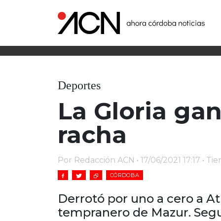
Deportes
La Gloria ga
racha
Por Redacción ACN • 17/06/2021 17:17 • Ti
CÓRDOBA
Derrotó por uno a cero a At
tempranero de Mazur. Segu