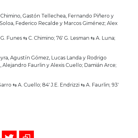
an Chimino, Gastón Tellechea, Fernando Piñero y
o Soloa, Federico Recalde y Marcos Giménez; Alex
′ G. Funes ⇆ C. Chimino; 76′ G. Lesman ⇆ A. Luna;
eyra, Agustín Gómez, Lucas Landa y Rodrigo
 Alejandro Faurlin y Alexis Cuello; Damián Arce;
arro ⇆ A. Cuello; 84′ J.E. Endrizzi ⇆ A. Faurlin; 93′