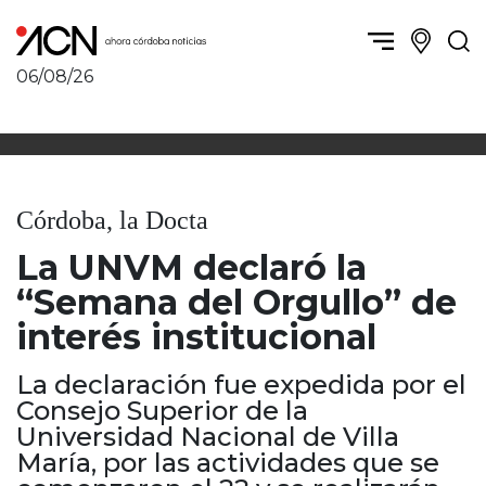
06/08/26
Política y Economía
Córdoba, la ciudad
Córdoba obrera
Sierras Chicas
Sociedad
Río Cuarto y zona
Córdoba, la Docta
Córdoba, la Docta
Villa María y zona
Ambiente y sustentabilidad
La UNVM declaró la
San Francisco y zona
Deportes
Traslasierra
“Semana del Orgullo” de
Córdoba diverse
Punilla / Carlos Paz
interés institucional
Córdoba independiente
Alta Gracia
Nacionales
Marcos Juárez
La declaración fue expedida por el
Internacionales
Río Primero
Consejo Superior de la
Humor
Universidad Nacional de Villa
Valle de Calamuchita
María, por las actividades que se
Jesús María y norte