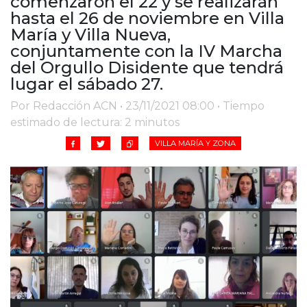
comenzaron el 22 y se realizarán
Cruz del Eje
hasta el 26 de noviembre en Villa
Corredor de Ansenuza
María y Villa Nueva,
La Carlota y zona
conjuntamente con la IV Marcha
Laboulaye y sur
del Orgullo Disidente que tendrá
Bell Ville
lugar el sábado 27.
Río Tercero
Por Redacción ACN • 23/11/2021 08:00 • Tiempo
Despeñaderos
estimado de lectura: 2 minutos
VILLA MARÍA Y ZONA