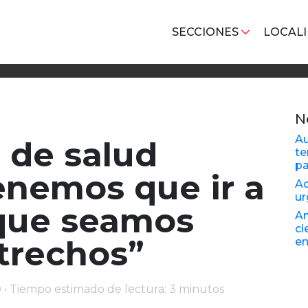
SECCIONES
LOCAL
N
Au
 de salud
te
pa
nemos que ir a
Ac
ur
nque seamos
An
ci
trechos”
en
0 • Tiempo estimado de lectura: 3 minutos