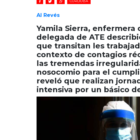
CÓRDOBA
Al Revés
Yamila Sierra, enfermera 
delegada de ATE describi
que transitan les trabaja
contexto de contagios réc
las tremendas irregularid
nosocomio para el cumpli
reveló que realizan jornad
intensiva por un básico d