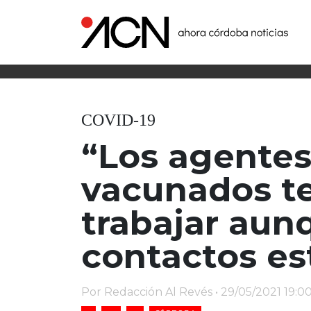
COVID-19
“Los agentes
vacunados te
trabajar au
contactos es
Por Redacción Al Revés • 29/05/2021 19:0