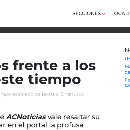
SECCIONES
LOCAL
N
U
s frente a los
Ma
de
este tiempo
Fe
sa
iempo estimado de lectura: 5 minutos
de
ACNoticias
vale resaltar su
r en el portal la profusa