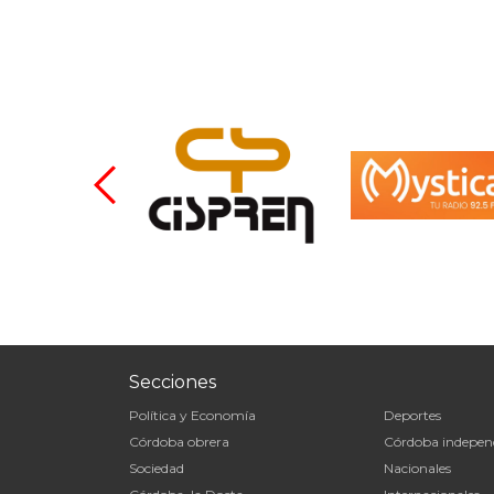
Secciones
Política y Economía
Deportes
Córdoba obrera
Córdoba indepen
Sociedad
Nacionales