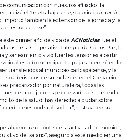
e comunicación con nuestros afiliados, la
eralizó el ‘teletrabajo’ que, si a priori apareció
importó también la extensión de la jornada y la
ica desconectarse”.
e este primer año de vida de
ACNoticias
, fue el
doras de la Cooperativa Integral de Carlos Paz, la
ua y saneamiento vivió fuertes tensiones a partir
rvicio al estado municipal. La puja se centró en las
er transferidos al municipio carlospacense, y la
echos derivados de su inclusión en el Convenio
io es precarizador por naturaleza, todas las
iones de trabajadores precarizados reclamando
ámbito de la salud; hay derecho a dudar sobre
é condiciones podrá absorber”, sostuvo en su
sperábamos un rebote de la actividad económica,
uisitivo del salario”, aseguró a este medio en una