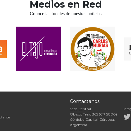
Medios en Red
Conocé las fuentes de nuestras noticias
Contactanos
Sede Central
info
Obispo Trejo 365 (CP 5000)
diente
Córdoba Capital, Córdoba,
Argentina