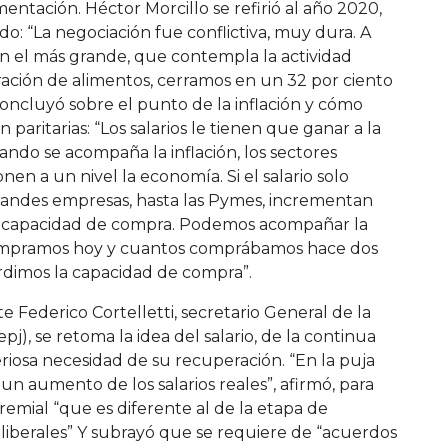
imentación. Héctor Morcillo se refirió al año 2020,
do: “La negociación fue conflictiva, muy dura. A
En el más grande, que contempla la actividad
boración de alimentos, cerramos en un 32 por ciento
concluyó sobre el punto de la inflación y cómo
aritarias: “Los salarios le tienen que ganar a la
uando se acompaña la inflación, los sectores
en a un nivel la economía. Si el salario solo
grandes empresas, hasta las Pymes, incrementan
 su capacidad de compra. Podemos acompañar la
 compramos hoy y cuantos comprábamos hace dos
rdimos la capacidad de compra”.
e Federico Cortelletti, secretario General de la
j), se retoma la idea del salario, de la continua
eriosa necesidad de su recuperación. “En la puja
un aumento de los salarios reales”, afirmó, para
remial “que es diferente al de la etapa de
oliberales” Y subrayó que se requiere de “acuerdos