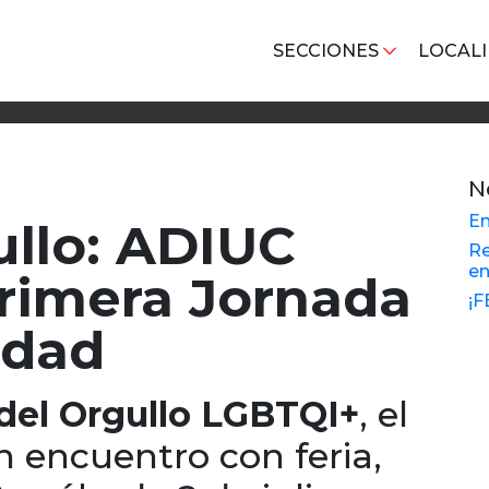
SECCIONES
LOCAL
N
En
llo: ADIUC
Re
en
primera Jornada
¡F
idad
 del Orgullo LGBTQI+
, el
un encuentro con feria,