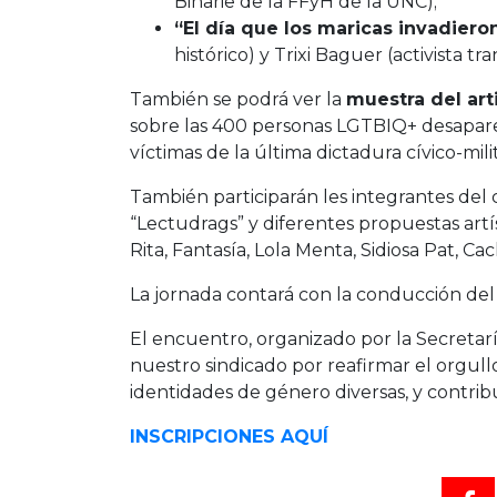
Binarie de la FFyH de la UNC);
“El día que los maricas invadiero
histórico) y Trixi Baguer (activista tra
También se podrá ver la
muestra del ar
sobre las 400 personas LGTBIQ+ desapareci
víctimas de la última dictadura cívico-milit
También participarán les integrantes del 
“Lectudrags” y diferentes propuestas artí
Rita, Fantasía, Lola Menta, Sidiosa Pat, C
La jornada contará con la conducción de
El encuentro, organizado por la Secretar
nuestro sindicado por reafirmar el orgull
identidades de género diversas, y contribuir
INSCRIPCIONES AQUÍ