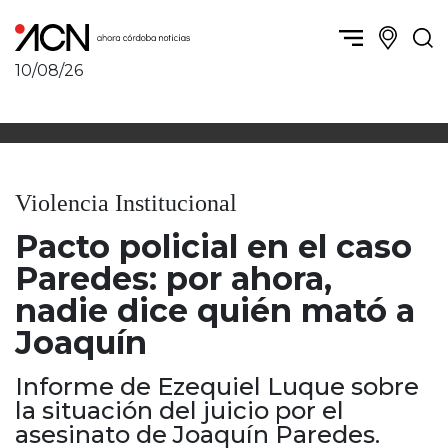
10/08/26
Política y Economía
Córdoba, la ciudad
Córdoba obrera
Sierras Chicas
Sociedad
Río Cuarto y zona
Violencia Institucional
Córdoba, la Docta
Villa María y zona
Ambiente y sustentabilidad
Pacto policial en el caso
San Francisco y zona
Deportes
Traslasierra
Paredes: por ahora,
Córdoba diverse
Punilla / Carlos Paz
nadie dice quién mató a
Córdoba independiente
Alta Gracia
Joaquín
Nacionales
Marcos Juárez
Internacionales
Río Primero
Informe de Ezequiel Luque sobre
Humor
Valle de Calamuchita
la situación del juicio por el
Jesús María y norte
asesinato de Joaquín Paredes.