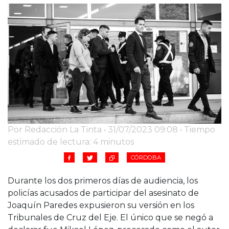
Cruz del Eje
Corredor de Ansenuza
La Carlota y zona
Laboulaye y sur
Bell Ville
Río Tercero
Despeñaderos
Por Redacción La Tinta • 31/07/2023 09:08 • Tiempo
estimado de lectura: 4 minutos
CÓRDOBA
Durante los dos primeros días de audiencia, los
policías acusados de participar del asesinato de
Joaquín Paredes expusieron su versión en los
Tribunales de Cruz del Eje. El único que se negó a