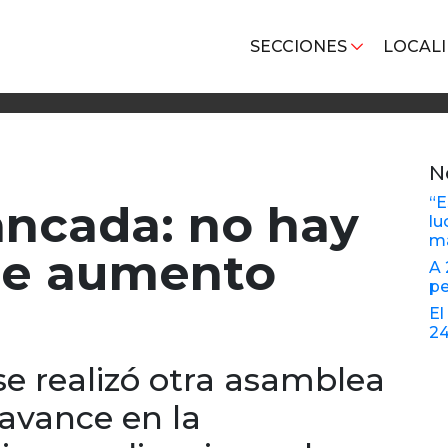
SECCIONES
LOCAL
N
“E
tancada: no hay
lu
ma
de aumento
A 
pe
El
2
se realizó otra asamblea
 avance en la