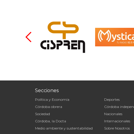
Secciones
Política y Economía
Deportes
Córdoba obrera
Córdoba indepen
Sociedad
Nacionales
Córdoba, la Docta
Internacionales
Medio ambiente y sustentabilidad
Sobre Nosotros