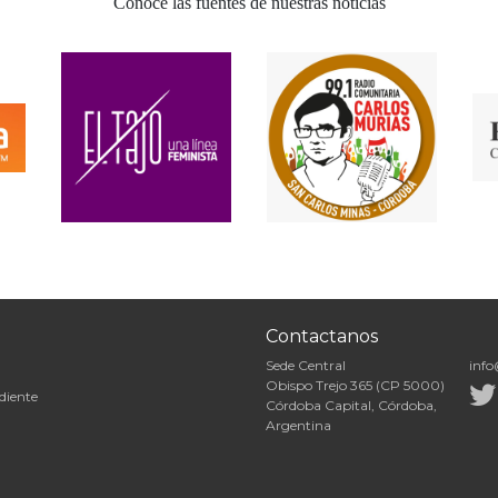
Conocé las fuentes de nuestras noticias
Contactanos
Sede Central
info
Obispo Trejo 365 (CP 5000)
diente
Córdoba Capital, Córdoba,
Argentina