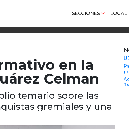
SECCIONES
LOCAL
N
U
rmativo en la
Pa
pr
Juárez Celman
Ac
Tr
lio temario sobre las
nquistas gremiales y una