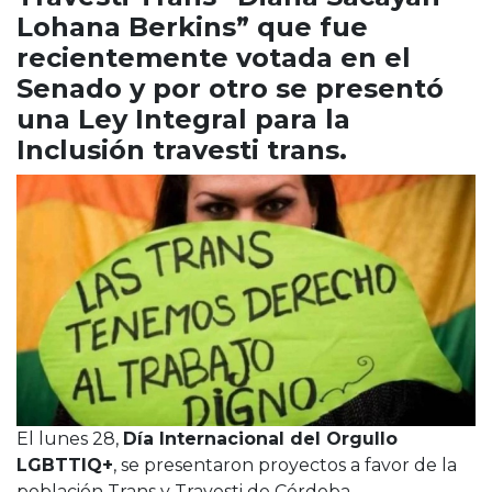
Cruz del Eje
Lohana Berkins” que fue
Corredor de Ansenuza
recientemente votada en el
La Carlota y zona
Senado y por otro se presentó
Laboulaye y sur
una Ley Integral para la
Bell Ville
Inclusión travesti trans⁣.
Río Tercero
Despeñaderos
El lunes 28,
Día Internacional del Orgullo
LGBTTIQ+
, se presentaron proyectos a favor de la
población Trans y Travesti de Córdoba.