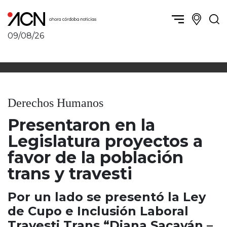
09/08/26
Política y Economía
Córdoba, la ciudad
Córdoba obrera
Sierras Chicas
Sociedad
Río Cuarto y zona
Derechos Humanos
Córdoba, la Docta
Villa María y zona
Ambiente y sustentabilidad
Presentaron en la
San Francisco y zona
Deportes
Traslasierra
Legislatura proyectos a
Córdoba diverse
Punilla / Carlos Paz
favor de la población
Córdoba independiente
Alta Gracia
trans y travesti
Nacionales
Marcos Juárez
Internacionales
Río Primero
Por un lado se presentó la Ley
Humor
Valle de Calamuchita
de Cupo e Inclusión Laboral
Jesús María y norte
Travesti Trans “Diana Sacayán –