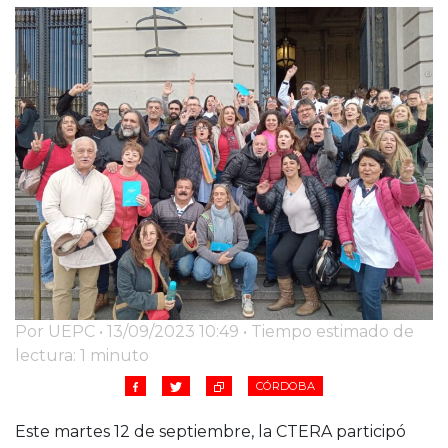
Cruz del Eje
Corredor de Ansenuza
La Carlota y zona
Laboulaye y sur
Bell Ville
Río Tercero
Despeñaderos
Por UEPC • 13/09/2023 10:49 • Tiempo estimado de
lectura: 1 minuto
CÓRDOBA
Este martes 12 de septiembre, la CTERA participó