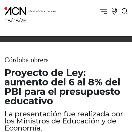
08/08/26
Política y Economía
Córdoba, la ciudad
Córdoba obrera
Sierras Chicas
Sociedad
Río Cuarto y zona
Córdoba obrera
Córdoba, la Docta
Villa María y zona
Ambiente y sustentabilidad
Proyecto de Ley:
San Francisco y zona
Deportes
Traslasierra
aumento del 6 al 8% del
Córdoba diverse
Punilla / Carlos Paz
PBI para el presupuesto
Córdoba independiente
Alta Gracia
educativo
Nacionales
Marcos Juárez
Internacionales
Río Primero
La presentación fue realizada por
Humor
Valle de Calamuchita
los Ministros de Educación y de
Jesús María y norte
Economía.