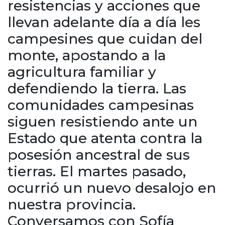
resistencias y acciones que
Cruz del Eje
Corredor de Ansenuza
llevan adelante día a día les
La Carlota y zona
campesines que cuidan del
Laboulaye y sur
monte, apostando a la
Bell Ville
agricultura familiar y
Río Tercero
defendiendo la tierra. Las
Despeñaderos
comunidades campesinas
siguen resistiendo ante un
Estado que atenta contra la
posesión ancestral de sus
tierras. El martes pasado,
ocurrió un nuevo desalojo en
nuestra provincia.
Conversamos con Sofía