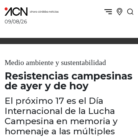
09/08/26
Política y Economía
Córdoba, la ciudad
Córdoba obrera
Sierras Chicas
Sociedad
Río Cuarto y zona
Medio ambiente y sustentabilidad
Córdoba, la Docta
Villa María y zona
Ambiente y sustentabilidad
Resistencias campesinas
San Francisco y zona
Deportes
Traslasierra
de ayer y de hoy
Córdoba diverse
Punilla / Carlos Paz
Córdoba independiente
Alta Gracia
El próximo 17 es el Día
Nacionales
Marcos Juárez
Internacional de la Lucha
Internacionales
Río Primero
Campesina en memoria y
Humor
Valle de Calamuchita
homenaje a las múltiples
Jesús María y norte