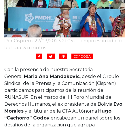
Cruz del Eje
Corredor de Ansenuza
La Carlota y zona
Laboulaye y sur
Bell Ville
Por Cispren • 27/03/2023 21:05 • Tiempo estimado de
Río Tercero
lectura: 3 minutos
Despeñaderos
CÓRDOBA
Con la presencia de nuestra Secretaria
General
Maria Ana Mandakovic
, desde el Circulo
Sindical de la Prensa y la Comunicación (Cispren)
participamos participamos de la reunión del
RUNASUR. En el marco del III Foro Mundial de
Derechos Humanos, el ex presidente de Bolivia
Evo
Morales
y el titular de la CTA Autónoma
Hugo
“Cachorro” Godoy
encabezan un panel sobre los
desafíos de la organización que agrupa