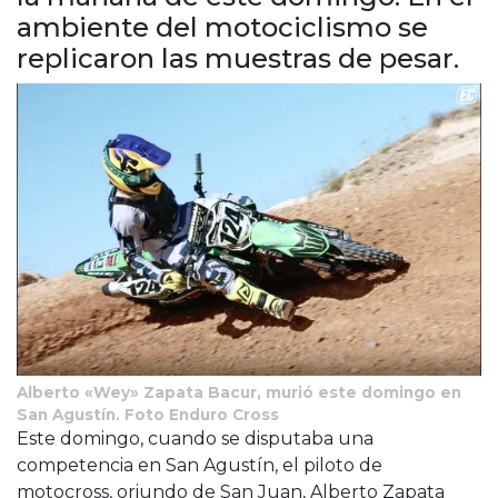
Cruz del Eje
ambiente del motociclismo se
Corredor de Ansenuza
replicaron las muestras de pesar.
La Carlota y zona
Laboulaye y sur
Bell Ville
Río Tercero
Despeñaderos
Alberto «Wey» Zapata Bacur, murió este domingo en
San Agustín. Foto Enduro Cross
Este domingo, cuando se disputaba una
competencia en San Agustín, el piloto de
motocross, oriundo de San Juan, Alberto Zapata