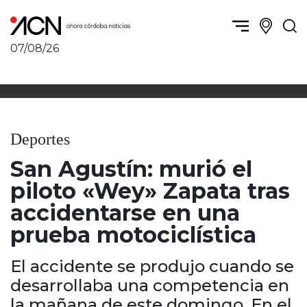
07/08/26
Política y Economía
Córdoba, la ciudad
Córdoba obrera
Sierras Chicas
Sociedad
Río Cuarto y zona
Deportes
Córdoba, la Docta
Villa María y zona
Ambiente y sustentabilidad
San Agustín: murió el
San Francisco y zona
Deportes
Traslasierra
piloto «Wey» Zapata tras
Córdoba diverse
Punilla / Carlos Paz
accidentarse en una
Córdoba independiente
Alta Gracia
prueba motociclística
Nacionales
Marcos Juárez
Internacionales
Río Primero
El accidente se produjo cuando se
Humor
Valle de Calamuchita
desarrollaba una competencia en
Jesús María y norte
la mañana de este domingo. En el