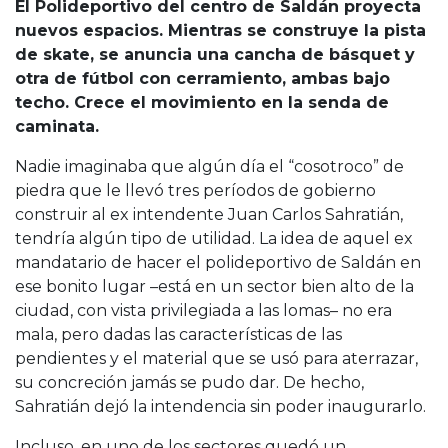
Cruz del Eje
El Polideportivo del centro de Saldán proyecta
nuevos espacios. Mientras se construye la pista
Corredor de Ansenuza
de skate, se anuncia una cancha de básquet y
La Carlota y zona
otra de fútbol con cerramiento, ambas bajo
Laboulaye y sur
techo. Crece el movimiento en la senda de
Bell Ville
caminata.
Río Tercero
Nadie imaginaba que algún día el “cosotroco” de
Despeñaderos
piedra que le llevó tres períodos de gobierno
construir al ex intendente Juan Carlos Sahratián,
tendría algún tipo de utilidad. La idea de aquel ex
mandatario de hacer el polideportivo de Saldán en
ese bonito lugar –está en un sector bien alto de la
ciudad, con vista privilegiada a las lomas– no era
mala, pero dadas las características de las
pendientes y el material que se usó para aterrazar,
su concreción jamás se pudo dar. De hecho,
Sahratián dejó la intendencia sin poder inaugurarlo.
Incluso, en uno de los sectores quedó un