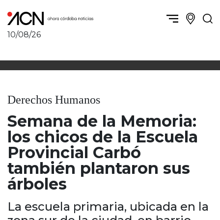
10/08/26
Política y Economía
Córdoba, la ciudad
Córdoba obrera
Sierras Chicas
Sociedad
Río Cuarto y zona
Derechos Humanos
Córdoba, la Docta
Villa María y zona
Ambiente y sustentabilidad
Semana de la Memoria:
San Francisco y zona
Deportes
Traslasierra
los chicos de la Escuela
Córdoba diverse
Punilla / Carlos Paz
Provincial Carbó
Córdoba independiente
Alta Gracia
también plantaron sus
Nacionales
Marcos Juárez
árboles
Internacionales
Río Primero
Humor
Valle de Calamuchita
La escuela primaria, ubicada en la
Jesús María y norte