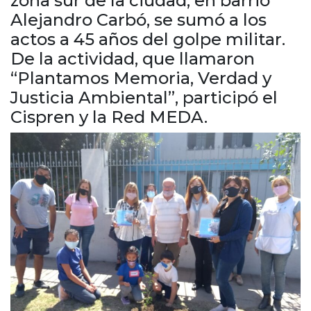
zona sur de la ciudad, en barrio
Cruz del Eje
Alejandro Carbó, se sumó a los
Corredor de Ansenuza
actos a 45 años del golpe militar.
La Carlota y zona
De la actividad, que llamaron
Laboulaye y sur
“Plantamos Memoria, Verdad y
Bell Ville
Justicia Ambiental”, participó el
Río Tercero
Cispren y la Red MEDA.
Despeñaderos