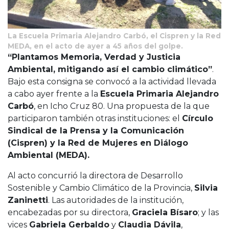
La Escuela Primaria Alejandro Carbó, el Cispren y la Red
MEDA, en el acto de ayer a 45 años del golpe.
“Plantamos Memoria, Verdad y Justicia
Ambiental, mitigando así el cambio climático”
.
Bajo esta consigna se convocó a la actividad llevada
a cabo ayer frente a la
Escuela Primaria Alejandro
Carbó
, en Icho Cruz 80. Una propuesta de la que
participaron también otras instituciones: el
Círculo
Sindical de la Prensa y la Comunicación
(Cispren) y la Red de Mujeres en Diálogo
Ambiental (MEDA).
Al acto concurrió la directora de Desarrollo
Sostenible y Cambio Climático de la Provincia,
Silvia
Zaninetti
. Las autoridades de la institución,
encabezadas por su directora,
Graciela Bísaro
; y las
vices
Gabriela Gerbaldo
y
Claudia Dávila
,