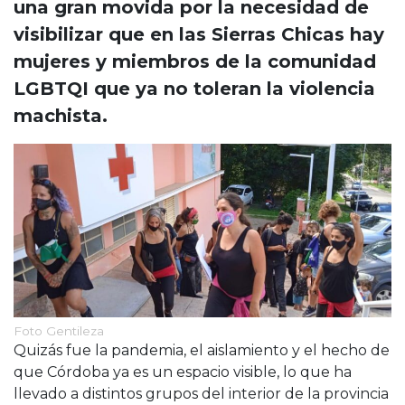
una gran movida por la necesidad de
Cruz del Eje
Corredor de Ansenuza
visibilizar que en las Sierras Chicas hay
La Carlota y zona
mujeres y miembros de la comunidad
Laboulaye y sur
LGBTQI que ya no toleran la violencia
Bell Ville
machista.
Río Tercero
Despeñaderos
Foto Gentileza
Quizás fue la pandemia, el aislamiento y el hecho de
que Córdoba ya es un espacio visible, lo que ha
llevado a distintos grupos del interior de la provincia