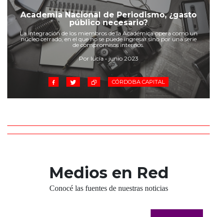
Cruz del Eje
Academia Nacional de Periodismo, ¿gasto
Corredor de Ansenuza
público necesario?
La Carlota y zona
La integración de los miembros de la Académica opera como un
núcleo cerrado, en el que no se puede ingresar sino por una serie
Laboulaye y sur
de compromisos internos.
Bell Ville
Por lucia • junio 2023
Río Tercero
Despeñaderos
CÓRDOBA CAPITAL
Medios en Red
Conocé las fuentes de nuestras noticias