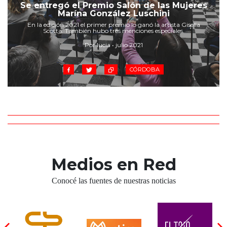
Cruz del Eje
Se entregó el Premio Salón de las Mujeres
Marína González Luschini
Corredor de Ansenuza
En la edición 2021 el primer premio lo ganó la artista Gisella
La Carlota y zona
Scotta. También hubo tres menciones especiales.
Laboulaye y sur
Por lucia • julio 2021
Bell Ville
CÓRDOBA
Río Tercero
Despeñaderos
Medios en Red
Conocé las fuentes de nuestras noticias