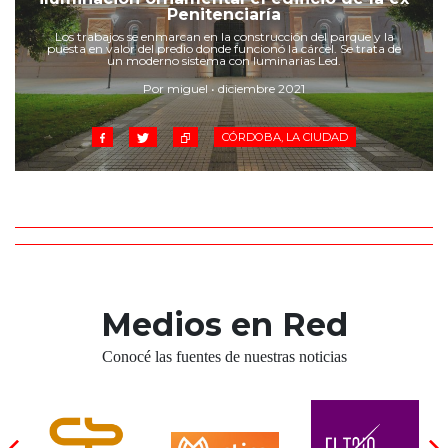
Cruz del Eje
Penitenciaría
Corredor de Ansenuza
Los trabajos se enmarcan en la construcción del parque y la
puesta en valor del predio donde funcionó la cárcel. Se trata de
La Carlota y zona
un moderno sistema con luminarias Led.
Laboulaye y sur
Por miguel • diciembre 2021
Bell Ville
CÓRDOBA, LA CIUDAD
Río Tercero
Despeñaderos
Medios en Red
Conocé las fuentes de nuestras noticias