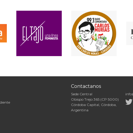
Contactanos
Sede Central
info
Obispo Trejo 365 (CP 5000)
diente
Córdoba Capital, Córdoba,
Argentina