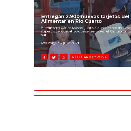
Entregan 2.900 nuevas tarjetas del
Alimentar en Río Cuarto
El ministro Carlos Massei, junto a autoridades de Desar
supervisó el operativo que se realizó en el Centro Cult
sur.
Por miguel • julio 2021
RÍO CUARTO Y ZONA