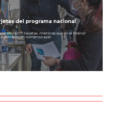
rjetas del programa nacional
garán 24.971 tarjetas, mientras que en el interior
 La distribución comenzó ayer.