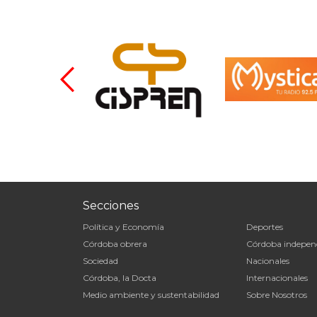
Secciones
Política y Economía
Deportes
Córdoba obrera
Córdoba indepen
Sociedad
Nacionales
Córdoba, la Docta
Internacionales
Medio ambiente y sustentabilidad
Sobre Nosotros