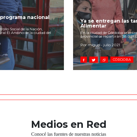
 programa nacional
Ya se entregan las ta
Alimentar
rollo Social de la Nación,
ural El Andino de la ciudad del
En la ciudad de Córdoba se entre
provincial se repartirán 38.021.
Por miguel • julio 2021
CÓRDOBA
Medios en Red
Conocé las fuentes de nuestras noticias