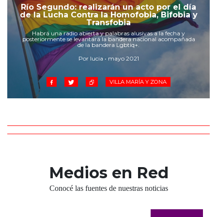
Cruz del Eje
Río Segundo: realizarán un acto por el día
de la Lucha Contra la Homofobia, Bifobia y
Corredor de Ansenuza
Transfobia
La Carlota y zona
Habrá una radio abierta y palabras alusivas a la fecha y
posteriormente se levantará la bandera nacional acompañada
Laboulaye y sur
de la bandera Lgbtiq+.
Bell Ville
Por lucia • mayo 2021
Río Tercero
Despeñaderos
VILLA MARÍA Y ZONA
Medios en Red
Conocé las fuentes de nuestras noticias